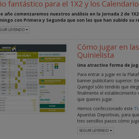
o fantástico para el 1X2 y los Calendar
te año comenzaremos nuestros análisis en la Jornada 2 de 1X2
mingo con Primera y Segunda que son las que han subido su 
GUIR LEYENDO
Cómo jugar en las
Quinielista
Una atractiva forma de jug
Para entrar a jugar en la Plat
banner publicitario superior. E
Quinigol sólo tendrás que eleg
finalmente el establecimiento 
que quieres jugar.
Hemos confeccionado este
T
Apuestas Deportivas, para que
tres sencillos pasos cómo juga
SEGUIR LEYENDO