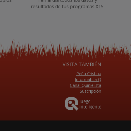
resultados de tus programas X15
VISITA TAMBIÉN
Peña Cristina
Informática Q
Canal Quinielista
Suscripción