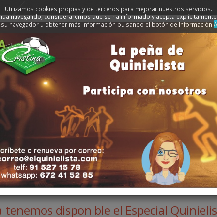
Utilizamos cookies propias y de terceros para mejorar nuestros servicios.
inua navegando, consideraremos que se ha informado y acepta explícitamente
e su navegador u obtener más información pulsando el botón de Información
A
cias
La Quiniela
Resultados de fútbol
Estimación
a tenemos disponible el Especial Quiniel