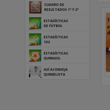
CUADRO DE
RESULTADOS 1ª Y 2ª
ESTADÍSTICAS
DE FÚTBOL
ESTADÍSTICAS
1X2
ESTADÍSTICAS
QUINIGOL
ASÍ ACONSEJA
QUINIELISTA