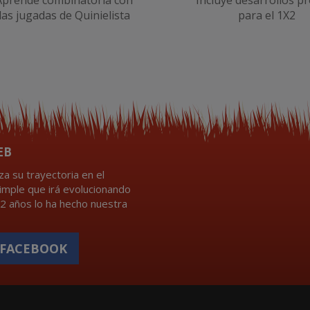
las jugadas de Quinielista
para el 1X2
EB
za su trayectoria en el
mple que irá evolucionando
2 años lo ha hecho nuestra
 FACEBOOK