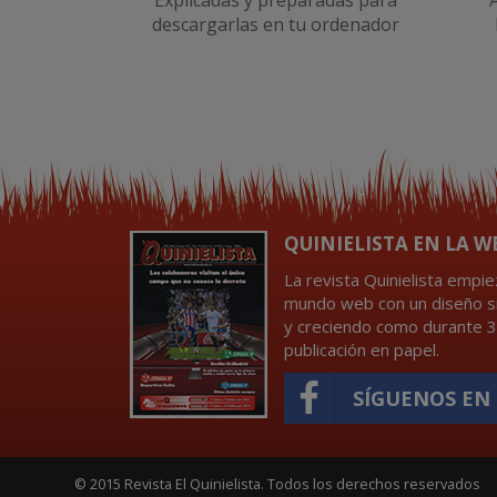
descargarlas en tu ordenador
QUINIELISTA EN LA W
La revista Quinielista empie
mundo web con un diseño si
y creciendo como durante 3
publicación en papel.
SÍGUENOS EN
© 2015 Revista El Quinielista. Todos los derechos reservados