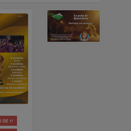
 DE 1ª